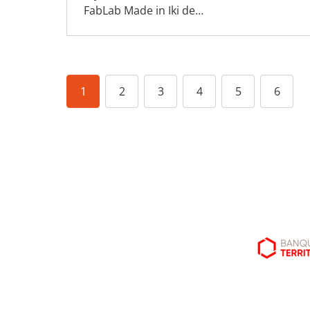
FabLab Made in Iki de…
1
2
3
4
5
6