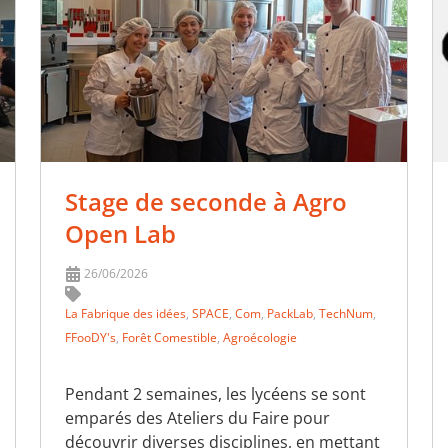
Stage de seconde à Agro
Open Lab
26/06/2026
La Fabrique des idées
,
SPACE
,
Com
,
PackLab
,
TechNum
,
FFooDY's
,
Forêt Comestible
,
Agroécologie
Pendant 2 semaines, les lycéens se sont
emparés des Ateliers du Faire pour
découvrir diverses disciplines, en mettant