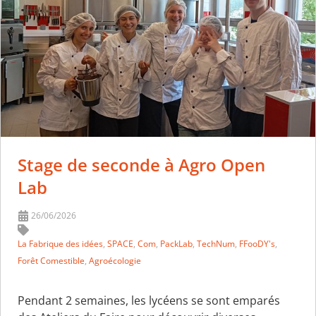
Stage de seconde à Agro Open
Lab
26/06/2026
La Fabrique des idées
,
SPACE
,
Com
,
PackLab
,
TechNum
,
FFooDY's
,
Forêt Comestible
,
Agroécologie
Pendant 2 semaines, les lycéens se sont emparés