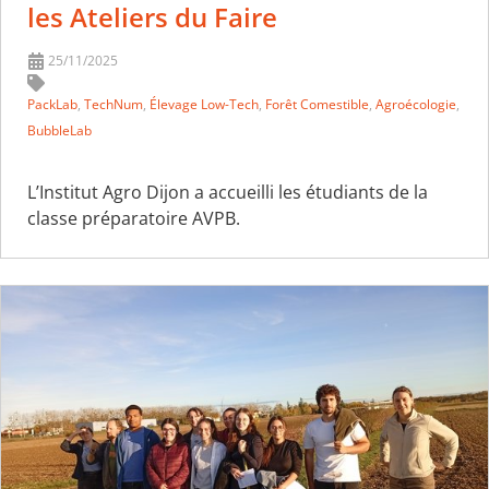
les Ateliers du Faire
25/11/2025
PackLab
,
TechNum
,
Élevage Low-Tech
,
Forêt Comestible
,
Agroécologie
,
BubbleLab
L’Institut Agro Dijon a accueilli les étudiants de la
classe préparatoire AVPB.