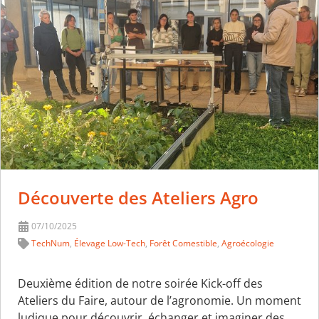
Découverte des Ateliers Agro
07/10/2025
TechNum
,
Élevage Low-Tech
,
Forêt Comestible
,
Agroécologie
Deuxième édition de notre soirée Kick-off des
Ateliers du Faire, autour de l’agronomie. Un moment
ludique pour découvrir, échanger et imaginer des…