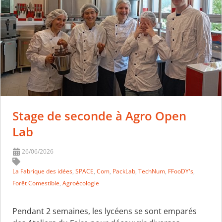
Stage de seconde à Agro Open
Lab
26/06/2026
La Fabrique des idées
,
SPACE
,
Com
,
PackLab
,
TechNum
,
FFooDY's
,
Forêt Comestible
,
Agroécologie
Pendant 2 semaines, les lycéens se sont emparés