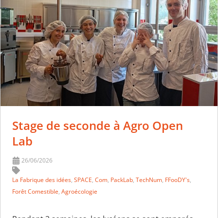
Stage de seconde à Agro Open
Lab
26/06/2026
La Fabrique des idées
,
SPACE
,
Com
,
PackLab
,
TechNum
,
FFooDY's
,
Forêt Comestible
,
Agroécologie