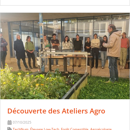
Découverte des Ateliers Agro
07/10/2025
TechNum
,
Élevage Low-Tech
,
Forêt Comestible
,
Agroécologie