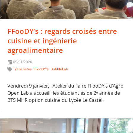
FFooDY’s : regards croisés entre
cuisine et ingénierie
agroalimentaire
09/01/2026
Transpâtes
,
FFooDY's
,
BubbleLab
Vendredi 9 janvier, l’Atelier du Faire FFooDY’s d’Agro
Open Lab a accueilli les étudiant·es de 2ᵉ année de
BTS MHR option cuisine du Lycée Le Castel.