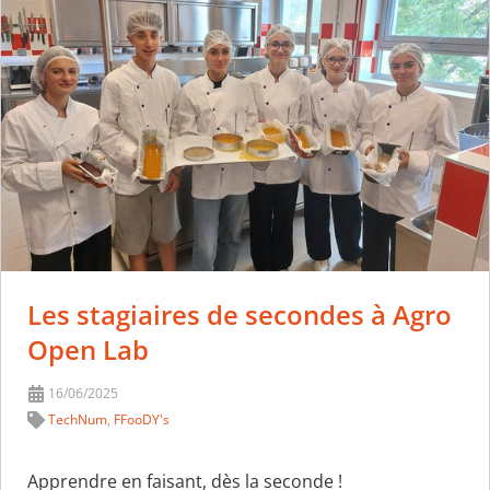
Les stagiaires de secondes à Agro
Open Lab
16/06/2025
TechNum
,
FFooDY's
Apprendre en faisant, dès la seconde !