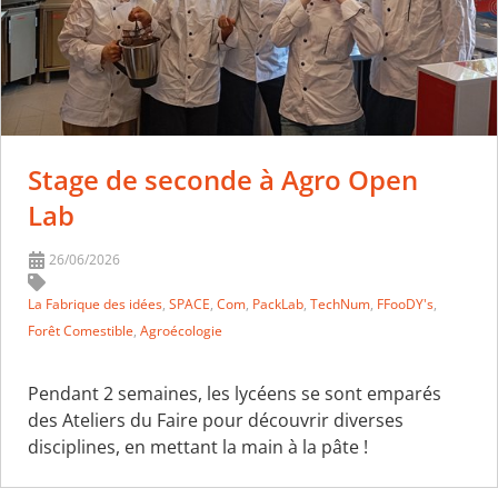
Stage de seconde à Agro Open
Lab
26/06/2026
La Fabrique des idées
,
SPACE
,
Com
,
PackLab
,
TechNum
,
FFooDY's
,
Forêt Comestible
,
Agroécologie
Pendant 2 semaines, les lycéens se sont emparés
des Ateliers du Faire pour découvrir diverses
disciplines, en mettant la main à la pâte !